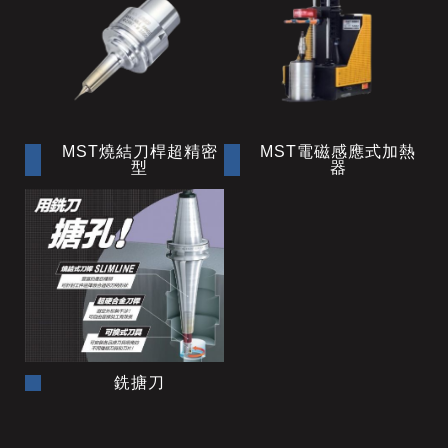
MST燒結刀桿超精密
MST電磁感應式加熱
型
器
銑搪刀