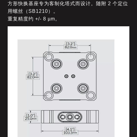
方形快换基座专为客制化塔式而设计。
随附 2 个定位
用螺丝（SB1210）。
重复精度约 +/- 8 µm。