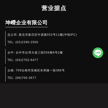
营业据点
坤嶸企业有限公司
总公司:
新北市新庄区中原路552号11楼(中悦IFC)
TEL:
(02)2290-2500
台中:
台中市台湾大道三段556巷6号2楼
TEL:
(04)2702-6477
台南:
709台南市安南区长和路一段386号
TEL:
(06)700-3677
坤侨贸易有限公司
江苏省昆山市玉山镇集街东村15栋304室