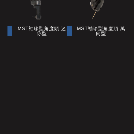
MST袖珍型角度頭-迷
MST袖珍型角度頭-萬
你型
向型