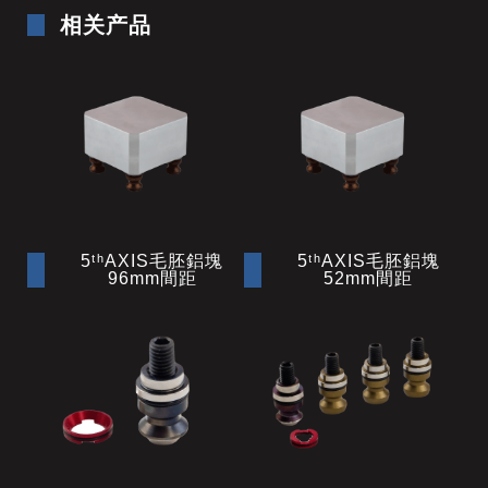
相关产品
5ᵗʰAXIS毛胚鋁塊
5ᵗʰAXIS毛胚鋁塊
96mm間距
52mm間距